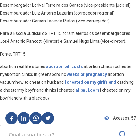
Desembargador Lorival Ferreira dos Santos (vice-presidente judicial)
Desembargador Luiz Antonio Lazarim (corregedor regional)
Desembargador Gerson Lacerda Pistori (vice-corregedor).
Para a Escola Judicial do TRT-15 foram eleitos os desembargadores
José Antonio Pancotti (diretor) e Samuel Hugo Lima (vice-diretor).
Fonte: TRT15
abortion real life stories
abortion pill costs
abortion clinics rochester
nyabortion clinics in greensboro nc
weeks of pregnancy
abortion
vacuumhow to cheat on husband
I cheated on my girlfriend
catching
a cheatermy boyfriend thinks i cheated
allpaul.com
i cheated on my
boyfriend with a black guy
Acessos: 57