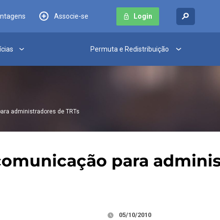
antagens
Associe-se
Login
ícias
Permuta e Redistribuição
ara administradores de TRTs
comunicação para adminis
05/10/2010