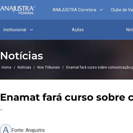
ANAJUSTRA Corretora
Clube de V
Institucional
Ações
Not
Notícias
Home
/
Notícias
/
Nos Tribunais
/
Enamat fará curso sobre comunicação p
Enamat fará curso sobre 
–
Fonte: Anajustra