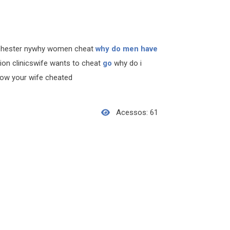
ochester nywhy women cheat
why do men have
ion clinicswife wants to cheat
go
why do i
ow your wife cheated
Acessos: 61