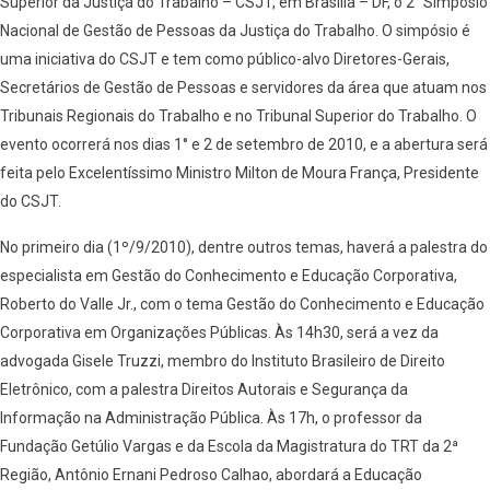
Superior da Justiça do Trabalho – CSJT, em Brasília – DF, o 2° Simpósio
Nacional de Gestão de Pessoas da Justiça do Trabalho. O simpósio é
uma iniciativa do CSJT e tem como público-alvo Diretores-Gerais,
Secretários de Gestão de Pessoas e servidores da área que atuam nos
Tribunais Regionais do Trabalho e no Tribunal Superior do Trabalho. O
evento ocorrerá nos dias 1° e 2 de setembro de 2010, e a abertura será
feita pelo Excelentíssimo Ministro Milton de Moura França, Presidente
do CSJT.
No primeiro dia (1º/9/2010), dentre outros temas, haverá a palestra do
especialista em Gestão do Conhecimento e Educação Corporativa,
Roberto do Valle Jr., com o tema Gestão do Conhecimento e Educação
Corporativa em Organizações Públicas. Às 14h30, será a vez da
advogada Gisele Truzzi, membro do Instituto Brasileiro de Direito
Eletrônico, com a palestra Direitos Autorais e Segurança da
Informação na Administração Pública. Às 17h, o professor da
Fundação Getúlio Vargas e da Escola da Magistratura do TRT da 2ª
Região, Antônio Ernani Pedroso Calhao, abordará a Educação