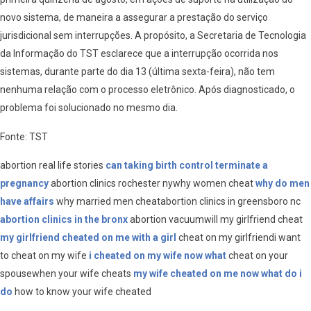
novo sistema, de maneira a assegurar a prestação do serviço
jurisdicional sem interrupções. A propósito, a Secretaria de Tecnologia
da Informação do TST esclarece que a interrupção ocorrida nos
sistemas, durante parte do dia 13 (última sexta-feira), não tem
nenhuma relação com o processo eletrônico. Após diagnosticado, o
problema foi solucionado no mesmo dia.
Fonte: TST
abortion real life stories
can taking birth control terminate a
pregnancy
abortion clinics rochester nywhy women cheat
why do men
have affairs
why married men cheatabortion clinics in greensboro nc
abortion clinics in the bronx
abortion vacuumwill my girlfriend cheat
my girlfriend cheated on me with a girl
cheat on my girlfriendi want
to cheat on my wife
i cheated on my wife now what
cheat on your
spousewhen your wife cheats
my wife cheated on me now what do i
do
how to know your wife cheated