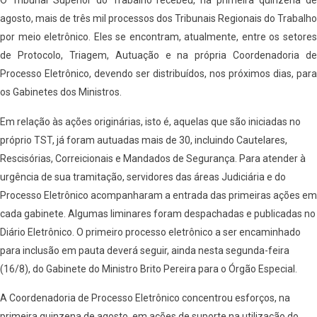
O Tribunal Superior do Trabalho recebeu, na primeira quinzena de
agosto, mais de três mil processos dos Tribunais Regionais do Trabalho
por meio eletrônico. Eles se encontram, atualmente, entre os setores
de Protocolo, Triagem, Autuação e na própria Coordenadoria de
Processo Eletrônico, devendo ser distribuídos, nos próximos dias, para
os Gabinetes dos Ministros.
Em relação às ações originárias, isto é, aquelas que são iniciadas no
próprio TST, já foram autuadas mais de 30, incluindo Cautelares,
Rescisórias, Correicionais e Mandados de Segurança. Para atender à
urgência de sua tramitação, servidores das áreas Judiciária e do
Processo Eletrônico acompanharam a entrada das primeiras ações em
cada gabinete. Algumas liminares foram despachadas e publicadas no
Diário Eletrônico. O primeiro processo eletrônico a ser encaminhado
para inclusão em pauta deverá seguir, ainda nesta segunda-feira
(16/8), do Gabinete do Ministro Brito Pereira para o Órgão Especial.
A Coordenadoria de Processo Eletrônico concentrou esforços, na
primeira quinzena de agosto, em ações de suporte na utilização do