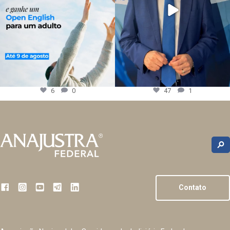
6
0
47
1
Contato