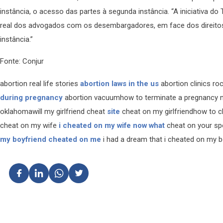
instância, o acesso das partes à segunda instância. “A iniciativa d
real dos advogados com os desembargadores, em face dos direitos 
instância.”
Fonte: Conjur
abortion real life stories
abortion laws in the us
abortion clinics ro
during pregnancy
abortion vacuumhow to terminate a pregnancy n
oklahomawill my girlfriend cheat
site
cheat on my girlfriendhow to
cheat on my wife
i cheated on my wife now what
cheat on your sp
my boyfriend cheated on me
i had a dream that i cheated on my b