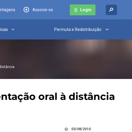
antagens
Associe-se
Login
ícias
Permuta e Redistribuição
distância
tação oral à distância
03/08/2010