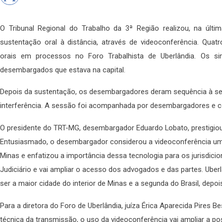
O Tribunal Regional do Trabalho da 3ª Região realizou, na últi
sustentação oral à distância, através de videoconferência. Qua
orais em processos no Foro Trabalhista de Uberlândia. Os si
desembargados que estava na capital.
Depois da sustentação, os desembargadores deram sequência à 
interferência. A sessão foi acompanhada por desembargadores e con
O presidente do TRT-MG, desembargador Eduardo Lobato, prestigiou
Entusiasmado, o desembargador considerou a videoconferência um m
Minas e enfatizou a importância dessa tecnologia para os jurisdici
Judiciário e vai ampliar o acesso dos advogados e das partes. Uberlâ
ser a maior cidade do interior de Minas e a segunda do Brasil, depo
Para a diretora do Foro de Uberlândia, juíza Érica Aparecida Pires 
técnica da transmissão, o uso da videoconferência vai ampliar a pos