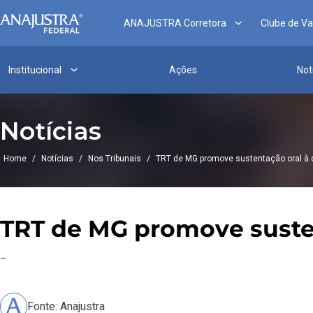
ANAJUSTRA Corretora
Clube de V
Institucional
Ações
Not
Notícias
Home
/
Notícias
/
Nos Tribunais
/
TRT de MG promove sustentação oral à 
TRT de MG promove susten
–
Fonte: Anajustra