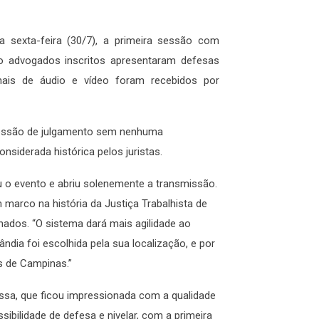
ma sexta-feira (30/7), a primeira sessão com
tro advogados inscritos apresentaram defesas
nais de áudio e vídeo foram recebidos por
sessão de julgamento sem nenhuma
siderada histórica pelos juristas.
 o evento e abriu solenemente a transmissão.
arco na história da Justiça Trabalhista de
onados. “O sistema dará mais agilidade ao
ndia foi escolhida pela sua localização, e por
is de Campinas.”
Bessa, que ficou impressionada com a qualidade
sibilidade de defesa e nivelar, com a primeira