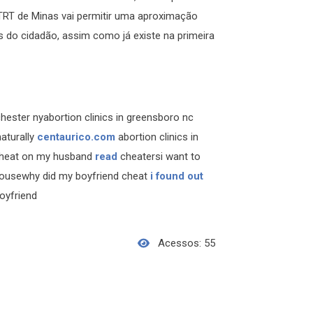
o TRT de Minas vai permitir uma aproximação
do cidadão, assim como já existe na primeira
chester nyabortion clinics in greensboro nc
aturally
centaurico.com
abortion clinics in
 cheat on my husband
read
cheatersi want to
ousewhy did my boyfriend cheat
i found out
oyfriend
Acessos: 55