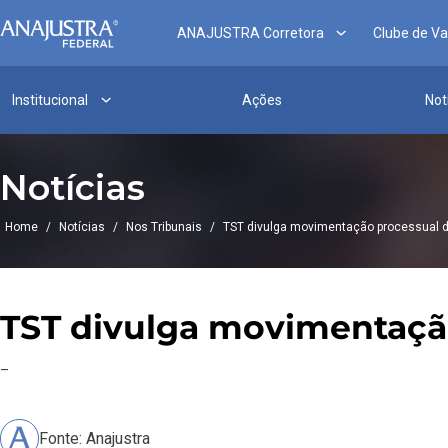
ANAJUSTRA Corretora
Clube de V
Institucional
Ações
Not
Notícias
Home
/
Notícias
/
Nos Tribunais
/
TST divulga movimentação processual 
TST divulga movimentação
–
Fonte: Anajustra