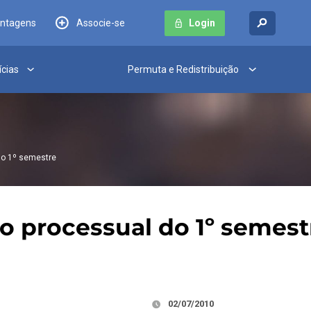
antagens
Associe-se
Login
ícias
Permuta e Redistribuição
do 1º semestre
 processual do 1º semest
02/07/2010