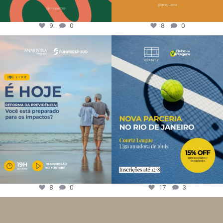
9
0
8
0
8
0
17
3