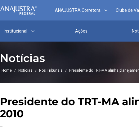
ANAJUSTRA Corretora
Clube de V
Institucional
Ações
Not
Notícias
Home
/
Notícias
/
Nos Tribunais
/
Presidente do TRT-MA alinha planejamen
Presidente do TRT-MA alin
2010
–