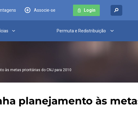
antagens
Associe-se
Login
ícias
Permuta e Redistribuição
to às metas prioritárias do CNJ para 2010
ha planejamento às metas 