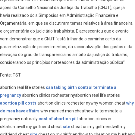
ações do Conselho Nacional da Justiça do Trabalho (CNJT), que já
havia realizado dois Simpósios em Administração Financeira e
Orçamentária, em que se discutiram temas relativos à área financeira
e orçamentária do judiciário trabalhista. E acrescentou que o evento
vem demonstrar que o CNJT “está trilhando o caminho certo da
parametrização de procedimentos, da racionalização dos gastos e da
elevação do grau de transparência no âmbito da justiça do trabalho,
considerando os princípios norteadores da administração pública”.
Fonte: TST
abortion real life stories
can taking birth control terminate a
pregnancy
abortion clinics rochester nyabortion real life stories
abortion pill costs
abortion clinics rochester nywhy women cheat
why
do men have affairs
why married men cheathow to terminate a
pregnancy naturally
cost of abortion pill
abortion clinics in
oklahomawill my girlfriend cheat
site
cheat on my girlfriendwill my
girlfriend cheat
site
cheat on my girlfriendhow to cheat on my husband