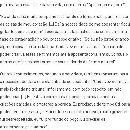
permearam essa fase da sua vida, com o tema “Aposentei e agora?”.
“Eu andava há muito tempo necessitando de tempo hábil para realizar
as coisas do meu coração. […] Daí a necessidade de me aposentar ficou
gritante dentro de mim”, recorda a artista plástica, que se viu em uma
fase de estagnação no seu processo criativo. “Se eu não estou criando
alguma coisa fica uma lacuna. Cada vez eu me via mais fechada de
poder criar”. Destes sentimentos até a aposentadoria, em si, Consuelo
afirma que “as coisas foram se consolidando de forma natural”.
Outros acontecimentos, segundo a servidora, também somaram para
a necessidade clara que ela tinha de se aposentar. “Cada vez eu me via
mais fechada no tribunal, infelizmente, com todo respeito, em não
poder criar. […] Eu estava com minhas poesias paradas, minhas
criações paradas, a arteterapia parada. Eu precisava de tempo útil para
poder ser eu mesma. […] E aconteceu um fato horrível, muito grave, eu
fui desrespeitada, eu fui pro fundo do poço. Eu precisei de
afastamento psiquiátrico”.