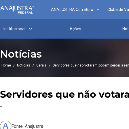
ANAJUSTRA Corretora
Clube de V
Institucional
Ações
Not
Notícias
Home
/
Notícias
/
Gerais
/
Servidores que não votaram podem perder a r
Servidores que não vota
–
Fonte: Anajustra