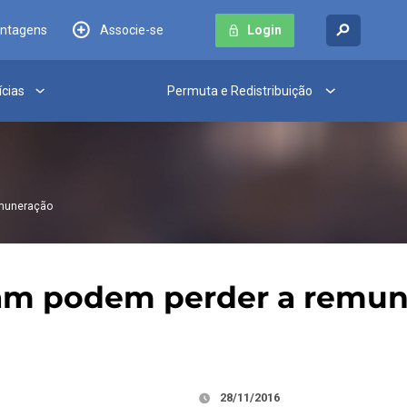
antagens
Associe-se
Login
ícias
Permuta e Redistribuição
emuneração
ram podem perder a remu
28/11/2016