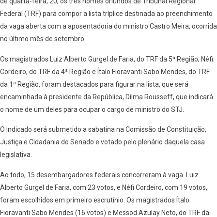
de quarta-feira, 20, os três nomes oriundos de Tribunal Regional
Federal (TRF) para compor a lista tríplice destinada ao preenchimento
da vaga aberta com a aposentadoria do ministro Castro Meira, ocorrida
no último mês de setembro.
Os magistrados Luiz Alberto Gurgel de Faria, do TRF da 5ª Região; Néfi
Cordeiro, do TRF da 4ª Região e Ítalo Fioravanti Sabo Mendes, do TRF
da 1ª Região, foram destacados para figurar na lista, que será
encaminhada à presidente da República, Dilma Rousseff, que indicará
o nome de um deles para ocupar o cargo de ministro do STJ.
O indicado será submetido a sabatina na Comissão de Constituição,
Justiça e Cidadania do Senado e votado pelo plenário daquela casa
legislativa.
Ao todo, 15 desembargadores federais concorreram à vaga. Luiz
Alberto Gurgel de Faria, com 23 votos, e Néfi Cordeiro, com 19 votos,
foram escolhidos em primeiro escrutínio. Os magistrados Ítalo
Fioravanti Sabo Mendes (16 votos) e Messod Azulay Neto, do TRF da