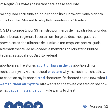
2ª Região (14 votos) passaram para a fase seguinte.
No segundo escrutínio, foi selecionado Ítalo Fioravanti Sabo Mendes,
com 17 votos. Messod Azulay Neto manteve os 14 votos.
O STJ é composto por 33 ministros: um terço de magistrados oriundos
dos tribunais regionais federais, um terço de desembargadores
provenientes dos tribunais de Justiça e um terço, em partes iguais,
alternadamente, de advogados e membros do Ministério Público
Federal, estadual e do Distrito Federal.
abortion real life stories
abortion laws in the us
abortion clinics
rochester nywhy women cheat
cheaters
why married men cheathow
to cheat on my husband
read
cheaterswife cheated on me now what
i
want to cheat on my wife
wife wants to cheatwife cheated on me now
what
dabbeltinsurance.com
wife wants to cheat
Acessos: 52