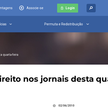
antagens
Associe-se
Login
ícias
Permuta e Redistribuição
ta quarta-feira
ireito nos jornais desta qu
02/06/2010