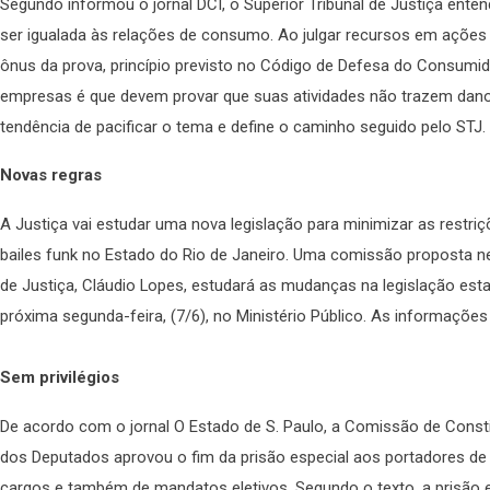
Segundo informou o jornal DCI, o Superior Tribunal de Justiça ent
ser igualada às relações de consumo. Ao julgar recursos em ações c
ônus da prova, princípio previsto no Código de Defesa do Consumido
empresas é que devem provar que suas atividades não trazem dano
tendência de pacificar o tema e define o caminho seguido pelo STJ.
Novas regras
A Justiça vai estudar uma nova legislação para minimizar as rest
bailes funk no Estado do Rio de Janeiro. Uma comissão proposta nes
de Justiça, Cláudio Lopes, estudará as mudanças na legislação esta
próxima segunda-feira, (7/6), no Ministério Público. As informações
Sem privilégios
De acordo com o jornal O Estado de S. Paulo, a Comissão de Const
dos Deputados aprovou o fim da prisão especial aos portadores de d
cargos e também de mandatos eletivos. Segundo o texto, a prisão 