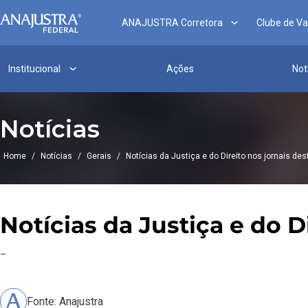
ANAJUSTRA Corretora
Clube de V
Institucional
Ações
Not
Notícias
Home
/
Notícias
/
Gerais
/
Notícias da Justiça e do Direito nos jornais des
Notícias da Justiça e do D
–
Fonte: Anajustra