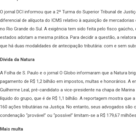
O jornal DCI informou que a 2ª Turma do Superior Tribunal de Justi
diferencial de alíquota do ICMS relativo à aquisição de mercadoria
no Rio Grande do Sul. A exigência tem sido feita pelo fisco gaúcho
estados adotam a mesma prática. Para decidir a questão, a relatora 
que há duas modalidades de antecipação tributária: com e sem subs
Dívida da Natura
A Folha de S. Paulo e o jornal O Globo informaram que a Natura bri
pagamento de R$ 1,2 bilhão em impostos, multas e honorários. A e
Guilherme Leal, pré-candidato a vice-presidente na chapa de Marina 
líquido do grupo, que é de R$ 1,1 bilhão. A reportagem mostra que 
160 ações tributárias na Justiça. No entanto, seus advogados são
condenação “provável” ou “possível” limitam-se a R$ 179,67 milhões
Mais multa