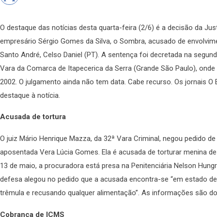
O destaque das notícias desta quarta-feira (2/6) é a decisão da Jus
empresário Sérgio Gomes da Silva, o Sombra, acusado de envolvim
Santo André, Celso Daniel (PT). A sentença foi decretada na segunda-
Vara da Comarca de Itapecerica da Serra (Grande São Paulo), onde o
2002. O julgamento ainda não tem data. Cabe recurso. Os jornais O 
destaque à notícia.
Acusada de tortura
O juiz Mário Henrique Mazza, da 32ª Vara Criminal, negou pedido de 
aposentada Vera Lúcia Gomes. Ela é acusada de torturar menina de 
13 de maio, a procuradora está presa na Penitenciária Nelson Hung
defesa alegou no pedido que a acusada encontra-se “em estado dep
trêmula e recusando qualquer alimentação”. As informações são do 
Cobrança de ICMS