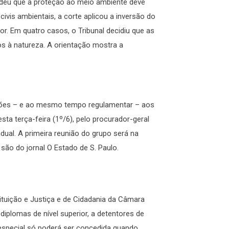
endeu que a proteção ao meio ambiente deve
ivis ambientais, a corte aplicou a inversão do
r. Em quatro casos, o Tribunal decidiu que as
s à natureza. A orientação mostra a
rições – e ao mesmo tempo regulamentar – aos
ta terça-feira (1º/6), pelo procurador-geral
dual. A primeira reunião do grupo será na
 são do jornal O Estado de S. Paulo.
ituição e Justiça e de Cidadania da Câmara
iplomas de nível superior, a detentores de
especial só poderá ser concedida quando