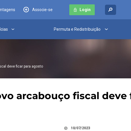
antagens
Associe-se
Login
ícias
Permuta e Redistribuição
scal deve ficar para agosto
ovo arcabouço fiscal deve 
10/07/2023