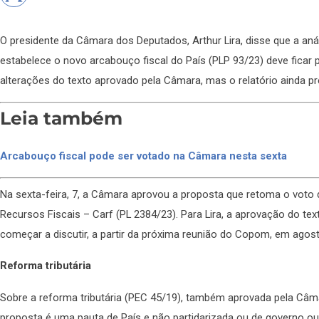
O presidente da Câmara dos Deputados, Arthur Lira, disse que a an
estabelece o novo arcabouço fiscal do País (PLP 93/23) deve ficar 
alterações do texto aprovado pela Câmara, mas o relatório ainda pre
Leia também
Arcabouço fiscal pode ser votado na Câmara nesta sexta
Na sexta-feira, 7, a Câmara aprovou a proposta que retoma o voto 
Recursos Fiscais – Carf (PL 2384/23). Para Lira, a aprovação do text
começar a discutir, a partir da próxima reunião do Copom, em agost
Reforma tributária
Sobre a reforma tributária (PEC 45/19), também aprovada pela Câmar
proposta é uma pauta de País e não partidarizada ou de governo ou 