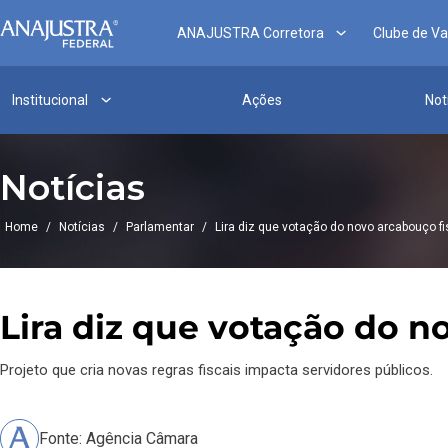
ANAJUSTRA Corretora
Clube de V
Institucional
Ações
Not
Notícias
Home
/
Notícias
/
Parlamentar
/
Lira diz que votação do novo arcabouço fi
Lira diz que votação do n
Projeto que cria novas regras fiscais impacta servidores públicos.
Fonte: Agência Câmara