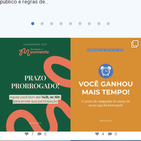
público e regras de…
7
0
4
0