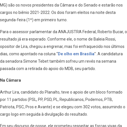
MG) são os novos presidentes da Câmara e do Senado e estarão nos
cargos no biênio 2021-2022. Os dois foram eleitos na noite desta
segunda-feira (1º) em primeiro turno.
Para o assessor parlamentar da ANAJUSTRA Federal, Roberto Bucar, o
resultado já era esperado. Conforme ele, o nome de Baleia Rossi,
opositor de Lira, chegou a engrenar, mas foi enfraquecido nos últimos
dias, como apontado na coluna “
De olho em Brasília
”. A candidatura
da senadora Simone Tebet também sofreu um revés na semana
passada com a retirada do apoio do MDB, seu partido.
Na Câmara
Arthur Lira, candidato do Planalto, teve o apoio de um bloco formado
por 11 partidos (PSL, PP, PSD, PL, Republicanos, Podemos, PTB,
Patriota, PSC, Pros e Avante) e se elegeu com 302 votos, assumindo o
cargo logo em seguida à divulgação do resultado.
Em seu discurso de posse, ele prometeu respeitar as forças vivas da