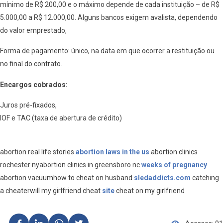
mínimo de R$ 200,00 e o máximo depende de cada instituição – de R$
5.000,00 a R$ 12.000,00. Alguns bancos exigem avalista, dependendo
do valor emprestado,
Forma de pagamento: único, na data em que ocorrer a restituição ou
no final do contrato.
Encargos cobrados:
Juros pré-fixados,
IOF e TAC (taxa de abertura de crédito)
abortion real life stories
abortion laws in the us
abortion clinics
rochester nyabortion clinics in greensboro nc
weeks of pregnancy
abortion vacuumhow to cheat on husband
sledaddicts.com
catching
a cheaterwill my girlfriend cheat
site
cheat on my girlfriend