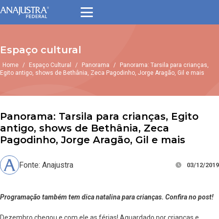
Espaço cultural
Home
/
Espaço Cultural
/
Panorama
/
Panorama: Tarsila para crianças,
Egito antigo, shows de Bethânia, Zeca Pagodinho, Jorge Aragão, Gil e mais
Panorama: Tarsila para crianças, Egito
antigo, shows de Bethânia, Zeca
Pagodinho, Jorge Aragão, Gil e mais
Fonte: Anajustra
03/12/2019
Programação também tem dica natalina para crianças. Confira no post!
Dezembro chegou e com ele as férias! Aguardado por crianças e