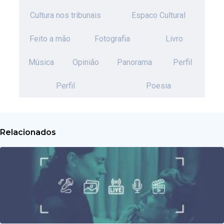
Cultura nos tribunais
Espaco Cultural
Feito a mão
Fotografia
Livro
Música
Opinião
Panorama
Perfil
Perfil
Poesia
Relacionados