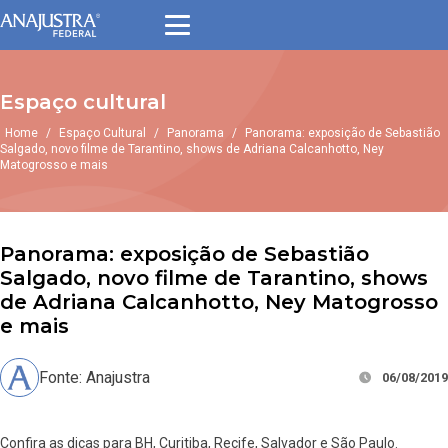
Espaço cultural
Home
/
Espaço Cultural
/
Panorama
/
Panorama: exposição de Sebastião
Salgado, novo filme de Tarantino, shows de Adriana Calcanhotto, Ney
Matogrosso e mais
Panorama: exposição de Sebastião
Salgado, novo filme de Tarantino, shows
de Adriana Calcanhotto, Ney Matogrosso
e mais
Fonte: Anajustra
06/08/2019
Confira as dicas para BH, Curitiba, Recife, Salvador e São Paulo.