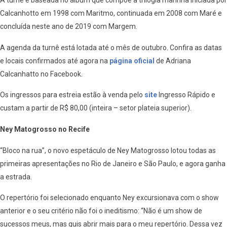
A turnê é baseada no álbum que compõe a trilogia marinha iniciada por
Calcanhotto em 1998 com Maritmo, continuada em 2008 com Maré e
concluída neste ano de 2019 com Margem.
A agenda da turnê está lotada até o mês de outubro. Confira as datas
e locais confirmados até agora na
página oficial
de Adriana
Calcanhatto no Facebook.
Os ingressos para estreia estão à venda pelo
site
Ingresso Rápido e
custam a partir de R$ 80,00 (inteira – setor plateia superior).
Ney Matogrosso no Recife
“Bloco na rua”, o novo espetáculo de Ney Matogrosso lotou todas as
primeiras apresentações no Rio de Janeiro e São Paulo, e agora ganha
a estrada.
O repertório foi selecionado enquanto Ney excursionava com o show
anterior e o seu critério não foi o ineditismo: “Não é um show de
sucessos meus, mas quis abrir mais para o meu repertório. Dessa vez