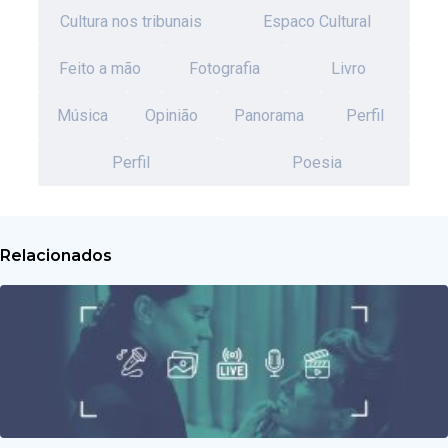
Cultura nos tribunais
Espaco Cultural
Feito a mão
Fotografia
Livro
Música
Opinião
Panorama
Perfil
Perfil
Poesia
Relacionados