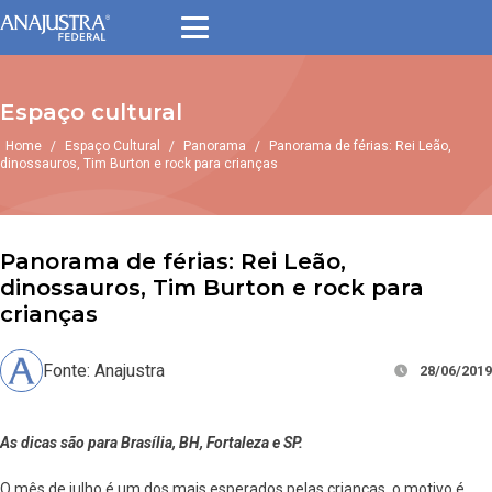
Espaço cultural
Home
/
Espaço Cultural
/
Panorama
/
Panorama de férias: Rei Leão,
dinossauros, Tim Burton e rock para crianças
Panorama de férias: Rei Leão,
dinossauros, Tim Burton e rock para
crianças
Fonte: Anajustra
28/06/2019
As dicas são para Brasília, BH, Fortaleza e SP.
O mês de julho é um dos mais esperados pelas crianças, o motivo é