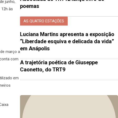
de junho,
poemas
s 12h às
AS QUATRO ESTAÇÕES
Luciana Martins apresenta a exposição
“Liberdade esquiva e delicada da vida”
em Anápolis
2 de março a
 conta com
A trajetória poética de Giuseppe
Caonetto, do TRT9
tilizado em
neiros
Caixa