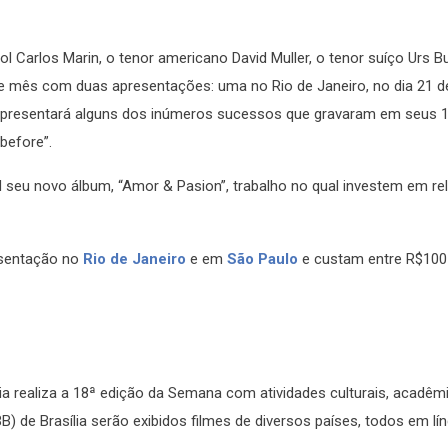
ol Carlos Marin, o tenor americano David Muller, o tenor suíço Urs Bu
te mês com duas apresentações: uma no Rio de Janeiro, no dia 21 
o apresentará alguns dos inúmeros sucessos que gravaram em seus 
 before”.
seu novo álbum, “Amor & Pasion”, trabalho no qual investem em rel
resentação no
Rio de Janeiro
e em
São Paulo
e custam entre R$100
ia realiza a 18ª edição da Semana com atividades culturais, acadêm
B) de Brasília serão exibidos filmes de diversos países, todos em lí