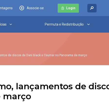
antagens
Associe-se
Login
ícias
Permuta e Redistribuição
mentos de discos de Dani Black e Ceumar no Panorama de março
smo, lançamentos de disc
 março