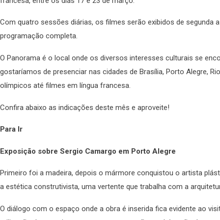
francesa, entre os dias 17 e 23 de março.
Com quatro sessões diárias, os filmes serão exibidos de segunda a
programação completa.
O Panorama é o local onde os diversos interesses culturais se en
gostaríamos de presenciar nas cidades de Brasília, Porto Alegre, R
olímpicos até filmes em língua francesa.
Confira abaixo as indicações deste mês e aproveite!
Para Ir
Exposição sobre Sergio Camargo em Porto Alegre
Primeiro foi a madeira, depois o mármore conquistou o artista pl
a estética construtivista, uma vertente que trabalha com a arquitetu
O diálogo com o espaço onde a obra é inserida fica evidente ao vis