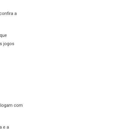
confira a
 que
os jogos
dialogam com
a e a