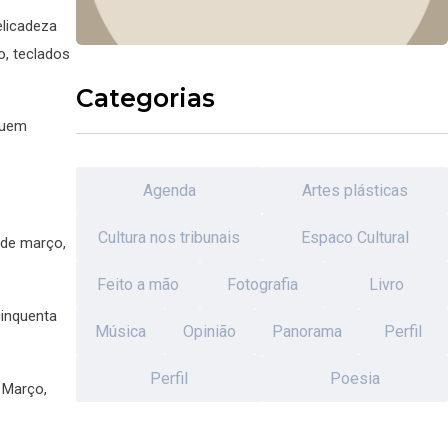
elicadeza
o, teclados
Categorias
quem
Agenda
Artes plásticas
Cultura nos tribunais
Espaco Cultural
 de março,
Feito a mão
Fotografia
Livro
cinquenta
Música
Opinião
Panorama
Perfil
Perfil
Poesia
 Março,