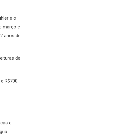
hler e o
de março e
12 anos de
eituras de
 e R$700.
icas e
ngua