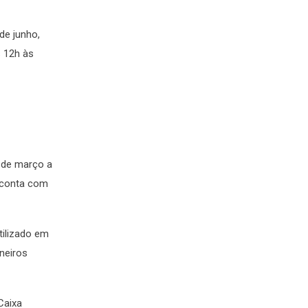
de junho,
s 12h às
2 de março a
 conta com
tilizado em
neiros
Caixa