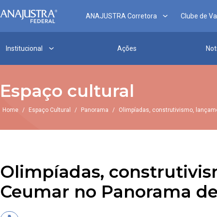
ANAJUSTRA Corretora
Clube de V
Institucional
Ações
Not
Espaço cultural
Home
/
Espaço Cultural
/
Panorama
/
Olimpíadas, construtivismo, lança
Olimpíadas, construtivi
Ceumar no Panorama de