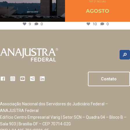
9
0
10
0
Contato
Associação Nacional dos Servidores do Judiciário Federal –
ANAJUSTRA Federal
Edifício Centro Empresarial Varig | Setor SCN – Quadra 04 – Bloco B –
Sala 903 | Brasília-DF – CEP 70714-020