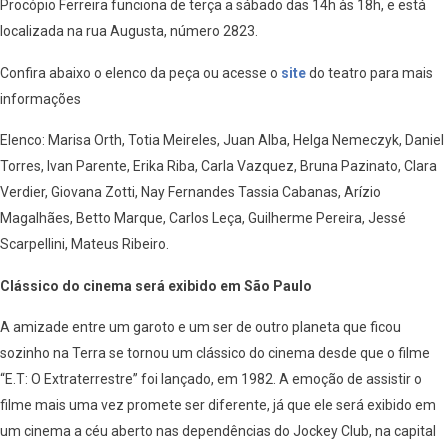
Procópio Ferreira funciona de terça a sábado das 14h às 18h, e está
localizada na rua Augusta, número 2823.
Confira abaixo o elenco da peça ou acesse o
site
do teatro para mais
informações
Elenco: Marisa Orth, Totia Meireles, Juan Alba, Helga Nemeczyk, Daniel
Torres, Ivan Parente, Erika Riba, Carla Vazquez, Bruna Pazinato, Clara
Verdier, Giovana Zotti, Nay Fernandes Tassia Cabanas, Arízio
Magalhães, Betto Marque, Carlos Leça, Guilherme Pereira, Jessé
Scarpellini, Mateus Ribeiro.
Clássico do cinema será exibido em São Paulo
A amizade entre um garoto e um ser de outro planeta que ficou
sozinho na Terra se tornou um clássico do cinema desde que o filme
“E.T: O Extraterrestre” foi lançado, em 1982. A emoção de assistir o
filme mais uma vez promete ser diferente, já que ele será exibido em
um cinema a céu aberto nas dependências do Jockey Club, na capital