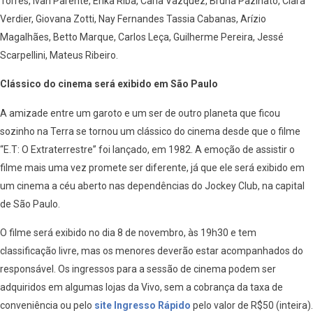
Torres, Ivan Parente, Erika Riba, Carla Vazquez, Bruna Pazinato, Clara
Verdier, Giovana Zotti, Nay Fernandes Tassia Cabanas, Arízio
Magalhães, Betto Marque, Carlos Leça, Guilherme Pereira, Jessé
Scarpellini, Mateus Ribeiro.
Clássico do cinema será exibido em São Paulo
A amizade entre um garoto e um ser de outro planeta que ficou
sozinho na Terra se tornou um clássico do cinema desde que o filme
“E.T: O Extraterrestre” foi lançado, em 1982. A emoção de assistir o
filme mais uma vez promete ser diferente, já que ele será exibido em
um cinema a céu aberto nas dependências do Jockey Club, na capital
de São Paulo.
O filme será exibido no dia 8 de novembro, às 19h30 e tem
classificação livre, mas os menores deverão estar acompanhados do
responsável. Os ingressos para a sessão de cinema podem ser
adquiridos em algumas lojas da Vivo, sem a cobrança da taxa de
conveniência ou pelo
site Ingresso Rápido
pelo valor de R$50 (inteira).