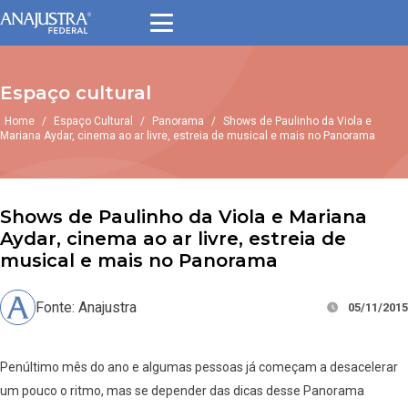
Espaço cultural
Home
/
Espaço Cultural
/
Panorama
/
Shows de Paulinho da Viola e
Mariana Aydar, cinema ao ar livre, estreia de musical e mais no Panorama
Shows de Paulinho da Viola e Mariana
Aydar, cinema ao ar livre, estreia de
musical e mais no Panorama
Fonte: Anajustra
05/11/2015
Penúltimo mês do ano e algumas pessoas já começam a desacelerar
um pouco o ritmo, mas se depender das dicas desse Panorama