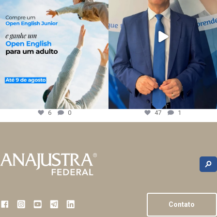
6
0
47
1
Contato