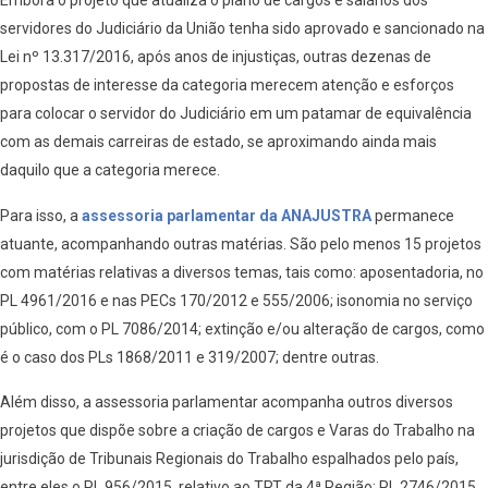
Embora o projeto que atualiza o plano de cargos e salários dos
servidores do Judiciário da União tenha sido aprovado e sancionado na
Lei nº 13.317/2016, após anos de injustiças, outras dezenas de
propostas de interesse da categoria merecem atenção e esforços
para colocar o servidor do Judiciário em um patamar de equivalência
com as demais carreiras de estado, se aproximando ainda mais
daquilo que a categoria merece.
Para isso, a
assessoria parlamentar da ANAJUSTRA
permanece
atuante, acompanhando outras matérias. São pelo menos
15 projetos
com matérias relativas a diversos temas, tais como: aposentadoria, no
PL 4961/2016 e nas PECs 170/2012 e 555/2006; isonomia no serviço
público, com o PL 7086/2014; extinção e/ou alteração de cargos, como
é o caso dos PLs 1868/2011 e 319/2007; dentre outras.
Além disso, a assessoria parlamentar acompanha outros diversos
projetos que dispõe sobre a criação de cargos e Varas do Trabalho na
jurisdição de Tribunais Regionais do Trabalho espalhados pelo país,
entre eles o PL 956/2015, relativo ao TRT da 4ª Região; PL 2746/2015,