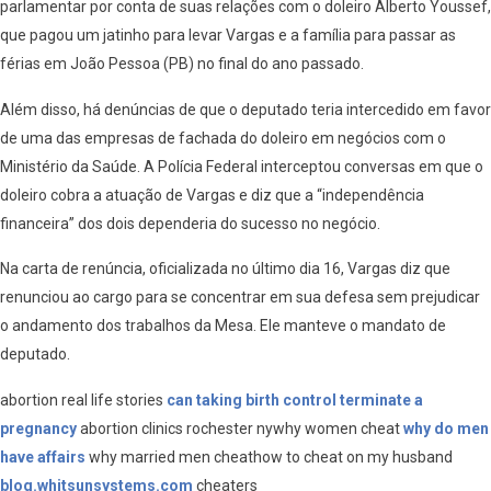
parlamentar por conta de suas relações com o doleiro Alberto Youssef,
que pagou um jatinho para levar Vargas e a família para passar as
férias em João Pessoa (PB) no final do ano passado.
Além disso, há denúncias de que o deputado teria intercedido em favor
de uma das empresas de fachada do doleiro em negócios com o
Ministério da Saúde. A Polícia Federal interceptou conversas em que o
doleiro cobra a atuação de Vargas e diz que a “independência
financeira” dos dois dependeria do sucesso no negócio.
Na carta de renúncia, oficializada no último dia 16, Vargas diz que
renunciou ao cargo para se concentrar em sua defesa sem prejudicar
o andamento dos trabalhos da Mesa. Ele manteve o mandato de
deputado.
abortion real life stories
can taking birth control terminate a
pregnancy
abortion clinics rochester nywhy women cheat
why do men
have affairs
why married men cheathow to cheat on my husband
blog.whitsunsystems.com
cheaters