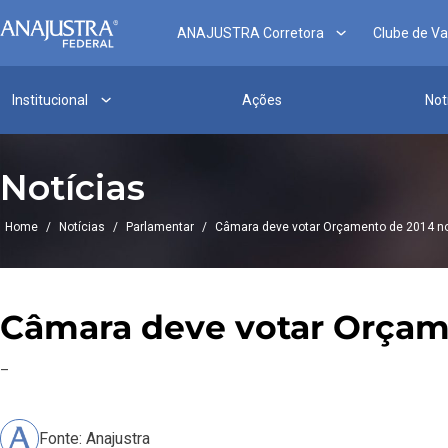
ANAJUSTRA Corretora
Clube de V
Institucional
Ações
Not
Notícias
Home
/
Notícias
/
Parlamentar
/
Câmara deve votar Orçamento de 2014 no
Câmara deve votar Orçam
–
Fonte: Anajustra