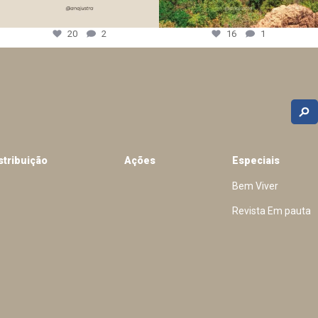
20
2
16
1
stribuição
Ações
Especiais
Bem Viver
Revista Em pauta