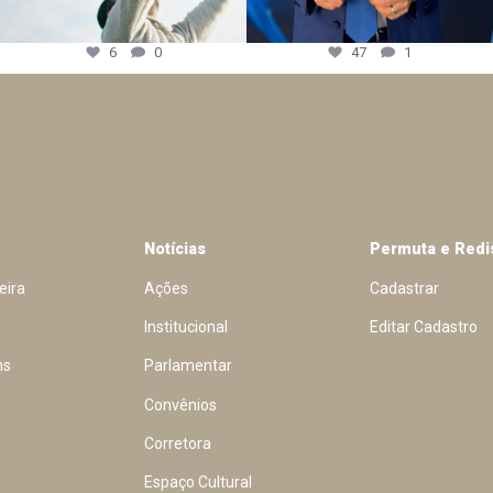
6
0
47
1
Notícias
Permuta e Redi
eira
Ações
Cadastrar
Institucional
Editar Cadastro
ns
Parlamentar
Convênios
Corretora
Espaço Cultural