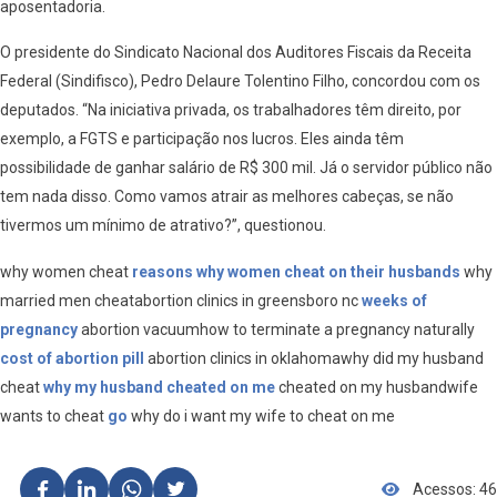
aposentadoria.
O presidente do Sindicato Nacional dos Auditores Fiscais da Receita
Federal (Sindifisco), Pedro Delaure Tolentino Filho, concordou com os
deputados. “Na iniciativa privada, os trabalhadores têm direito, por
exemplo, a FGTS e participação nos lucros. Eles ainda têm
possibilidade de ganhar salário de R$ 300 mil. Já o servidor público não
tem nada disso. Como vamos atrair as melhores cabeças, se não
tivermos um mínimo de atrativo?”, questionou.
why women cheat
reasons why women cheat on their husbands
why
married men cheatabortion clinics in greensboro nc
weeks of
pregnancy
abortion vacuumhow to terminate a pregnancy naturally
cost of abortion pill
abortion clinics in oklahomawhy did my husband
cheat
why my husband cheated on me
cheated on my husbandwife
wants to cheat
go
why do i want my wife to cheat on me
Acessos: 46