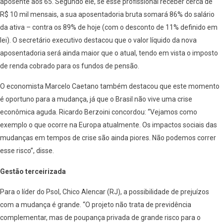
aposente aos 65. Segundo ele, se esse profissional receber cerca de
R$ 10 mil mensais, a sua aposentadoria bruta somará 86% do salário
da ativa – contra os 89% de hoje (com o desconto de 11% definido em
lei). O secretário executivo destacou que o valor líquido da nova
aposentadoria será ainda maior que o atual, tendo em vista o imposto
de renda cobrado para os fundos de pensão.
O economista Marcelo Caetano também destacou que este momento
é oportuno para a mudança, já que o Brasil não vive uma crise
econômica aguda. Ricardo Berzoini concordou: “Vejamos como
exemplo o que ocorre na Europa atualmente. Os impactos sociais das
mudanças em tempos de crise são ainda piores. Não podemos correr
esse risco”, disse.
Gestão terceirizada
Para o líder do Psol, Chico Alencar (RJ), a possibilidade de prejuízos
com a mudança é grande. “O projeto não trata de previdência
complementar, mas de poupança privada de grande risco para o