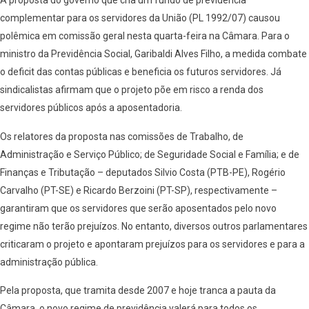
A proposta do governo que cria um fundo de previdência
complementar para os servidores da União (PL 1992/07) causou
polêmica em comissão geral nesta quarta-feira na Câmara. Para o
ministro da Previdência Social, Garibaldi Alves Filho, a medida combate
o deficit das contas públicas e beneficia os futuros servidores. Já
sindicalistas afirmam que o projeto põe em risco a renda dos
servidores públicos após a aposentadoria.
Os relatores da proposta nas comissões de Trabalho, de
Administração e Serviço Público; de Seguridade Social e Família; e de
Finanças e Tributação – deputados Silvio Costa (PTB-PE), Rogério
Carvalho (PT-SE) e Ricardo Berzoini (PT-SP), respectivamente –
garantiram que os servidores que serão aposentados pelo novo
regime não terão prejuízos. No entanto, diversos outros parlamentares
criticaram o projeto e apontaram prejuízos para os servidores e para a
administração pública.
Pela proposta, que tramita desde 2007 e hoje tranca a pauta da
Câmara, o novo regime de previdência valerá para todos os