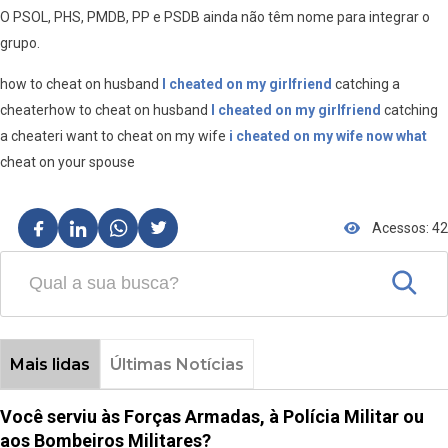
O PSOL, PHS, PMDB, PP e PSDB ainda não têm nome para integrar o
grupo.
how to cheat on husband
I cheated on my girlfriend
catching a
cheaterhow to cheat on husband
I cheated on my girlfriend
catching
a cheateri want to cheat on my wife
i cheated on my wife now what
cheat on your spouse
Acessos: 42
Mais lidas
Últimas Notícias
Você serviu às Forças Armadas, à Polícia Militar ou
aos Bombeiros Militares?