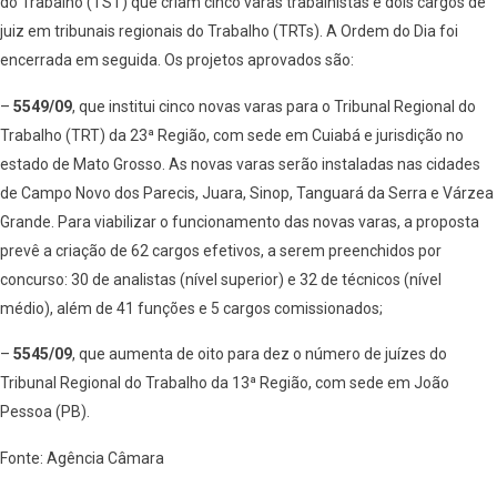
do Trabalho (TST) que criam cinco varas trabalhistas e dois cargos de
juiz em tribunais regionais do Trabalho (TRTs). A Ordem do Dia foi
encerrada em seguida. Os projetos aprovados são:
–
5549/09
, que institui cinco novas varas para o Tribunal Regional do
Trabalho (TRT) da 23ª Região, com sede em Cuiabá e jurisdição no
estado de Mato Grosso. As novas varas serão instaladas nas cidades
de Campo Novo dos Parecis, Juara, Sinop, Tanguará da Serra e Várzea
Grande. Para viabilizar o funcionamento das novas varas, a proposta
prevê a criação de 62 cargos efetivos, a serem preenchidos por
concurso: 30 de analistas (nível superior) e 32 de técnicos (nível
médio), além de 41 funções e 5 cargos comissionados;
–
5545/09
, que aumenta de oito para dez o número de juízes do
Tribunal Regional do Trabalho da 13ª Região, com sede em João
Pessoa (PB).
Fonte: Agência Câmara