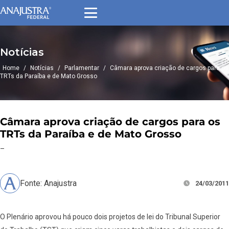
Notícias
Home
/
Notícias
/
Parlamentar
/
Câmara aprova criação de cargos para os
TRTs da Paraíba e de Mato Grosso
Câmara aprova criação de cargos para os
TRTs da Paraíba e de Mato Grosso
–
Fonte: Anajustra
24/03/2011
O Plenário aprovou há pouco dois projetos de lei do Tribunal Superior