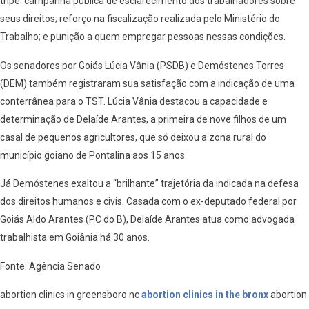
tripé: campanha pública de esclarecimento dos trabalhadores sobre
seus direitos; reforço na fiscalização realizada pelo Ministério do
Trabalho; e punição a quem empregar pessoas nessas condições.
Os senadores por Goiás Lúcia Vânia (PSDB) e Demóstenes Torres
(DEM) também registraram sua satisfação com a indicação de uma
conterrânea para o TST. Lúcia Vânia destacou a capacidade e
determinação de Delaíde Arantes, a primeira de nove filhos de um
casal de pequenos agricultores, que só deixou a zona rural do
município goiano de Pontalina aos 15 anos.
Já Demóstenes exaltou a “brilhante” trajetória da indicada na defesa
dos direitos humanos e civis. Casada com o ex-deputado federal por
Goiás Aldo Arantes (PC do B), Delaíde Arantes atua como advogada
trabalhista em Goiânia há 30 anos.
Fonte: Agência Senado
abortion clinics in greensboro nc
abortion clinics in the bronx
abortion