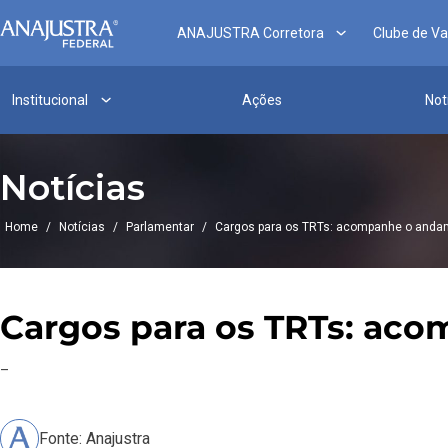
ANAJUSTRA Corretora
Clube de V
Institucional
Ações
Not
Notícias
Home
/
Notícias
/
Parlamentar
/
Cargos para os TRTs: acompanhe o anda
Cargos para os TRTs: ac
–
Fonte: Anajustra