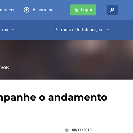
antagens
Associe-se
Login
ícias
Permuta e Redistribuição
mento
ompanhe o andamento
08/11/2010