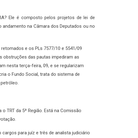
? Ele é composto pelos projetos de lei de
m o andamento na Câmara dos Deputados ou no
r retomados e os PLs 7577/10 e 5541/09
As obstruções das pautas impediram as
m nesta terça-feira, 09, e se regularizam
cria o Fundo Social, trata do sistema de
 petróleo.
ara o TRT da 5ª Região. Está na Comissão
votação.
argos para juíz e três de analista judiciário