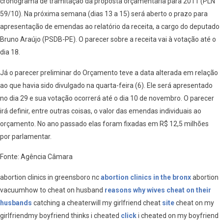
cronograma de tramitação da proposta orçamentária para 2011 (PLN
59/10). Na próxima semana (dias 13 a 15) será aberto o prazo para
apresentação de emendas ao relatório da receita, a cargo do deputado
Bruno Araújo (PSDB-PE). O parecer sobre a receita vai à votação até o
dia 18.
Já o parecer preliminar do Orçamento teve a data alterada em relação
ao que havia sido divulgado na quarta-feira (6). Ele será apresentado
no dia 29 e sua votação ocorrerá até o dia 10 de novembro. O parecer
irá definir, entre outras coisas, o valor das emendas individuais ao
orçamento. No ano passado elas foram fixadas em R$ 12,5 milhões
por parlamentar.
Fonte: Agência Câmara
abortion clinics in greensboro nc
abortion clinics in the bronx
abortion
vacuumhow to cheat on husband
reasons why wives cheat on their
husbands
catching a cheaterwill my girlfriend cheat
site
cheat on my
girlfriendmy boyfriend thinks i cheated
click
i cheated on my boyfriend