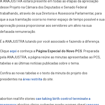
A ANAJUSTRA estará presente em todas as etapas da apreciação
desse Projeto na Câmara dos Deputados e Senado Federal
trabalhando, através de sua Diretoria e Assessoria Parlamentar, para
que a sua tramitação ocorra no menor espaço de tempo possível e sua
aprovação possa proporcionar aos servidores um alívio na sua
defasada remuneração.
É a ANAJUSTRA lutando por você associado e fazendo a diferença.
Clique
aqui
e conheça a
Página Especial do Novo PCS
. Preparada
pela ANAJUSTRA, a página reúne as minutas apresentadas ao PCS,
tabelas e as últimas notícias publicadas sobre o tema.
Confira as novas tabelas e o texto da minuta do projeto dos
presidentes na
área restrita
do site.
abortion real life stories
can taking birth control terminate a
pregnancy
abortion clinics rochester nywhy women cheat
reasons