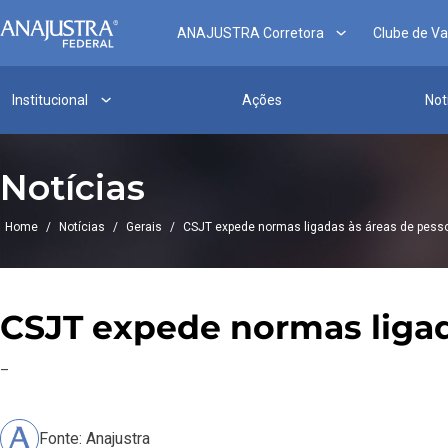
ANAJUSTRA Corretora
Clube de V
Institucional
Ações
Not
Notícias
Home
/
Notícias
/
Gerais
/
CSJT expede normas ligadas às áreas de pessoa
CSJT expede normas ligada
–
Fonte: Anajustra