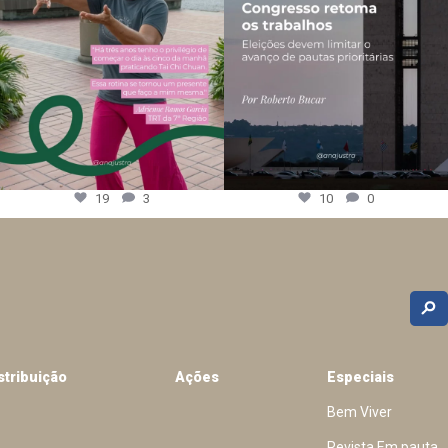
19
3
10
0
stribuição
Ações
Especiais
Bem Viver
Revista Em pauta