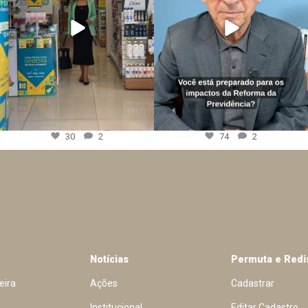
30
2
74
2
Notícias
Permuta e Redi
eira
Ações
Cadastrar
Institucional
Editar Cadastro