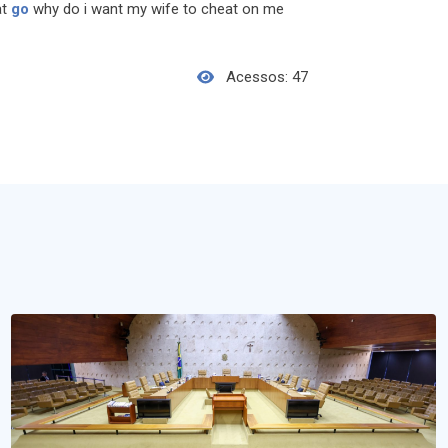
at
go
why do i want my wife to cheat on me
Acessos: 47