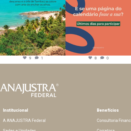
9
1
8
0
Institucional
Benefícios
A ANAJUSTRA Federal
Consultoria Financ
Sedes e Unidades
Corretora