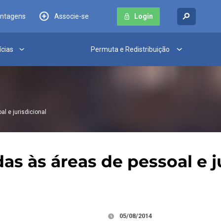
antagens
Associe-se
Login
ícias
Permuta e Redistribuição
l e jurisdicional
s às áreas de pessoal e j
05/08/2014