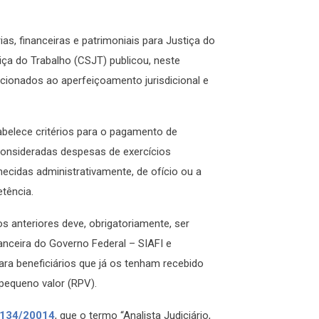
s, financeiras e patrimoniais para Justiça do
iça do Trabalho (CSJT) publicou, neste
acionados ao aperfeiçoamento jurisdicional e
abelece critérios para o pagamento de
consideradas despesas de exercícios
hecidas administrativamente, de ofício ou a
tência.
s anteriores deve, obrigatoriamente, ser
anceira do Governo Federal – SIAFI e
a beneficiários que já os tenham recebido
 pequeno valor (RPV).
 134/20014
, que o termo “Analista Judiciário,