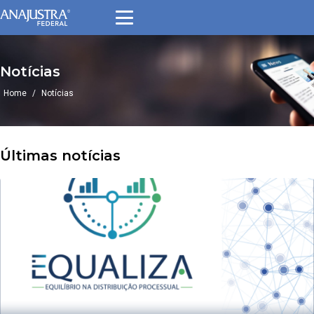
Pular
para
o
conteúdo
Notícias
Home
/
Notícias
Últimas notícias