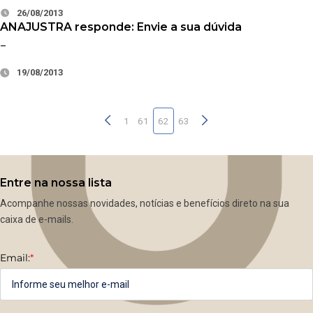
26/08/2013
ANAJUSTRA responde: Envie a sua dúvida
–
19/08/2013
1
61
62
63
Entre na nossa lista
Acompanhe nossas novidades, notícias e benefícios direto na sua
caixa de e-mails.
Email:
*