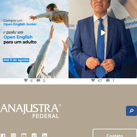
6
0
47
1
Contato