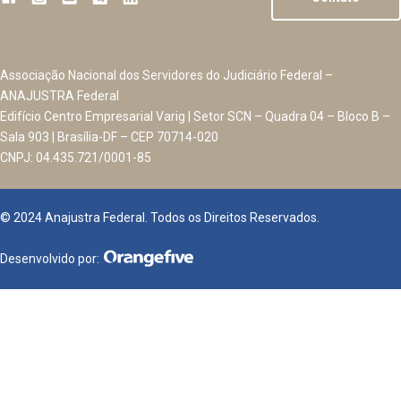
Associação Nacional dos Servidores do Judiciário Federal –
ANAJUSTRA Federal
Edifício Centro Empresarial Varig | Setor SCN – Quadra 04 – Bloco B –
Sala 903 | Brasília-DF – CEP 70714-020
CNPJ: 04.435.721/0001-85
© 2024 Anajustra Federal. Todos os Direitos Reservados.
Desenvolvido por: