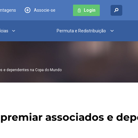
antagens
Associe-se
Login
ícias
Permuta e Redistribuição
os e dependentes na Copa do Mundo
 premiar associados e de