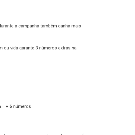
 durante a campanha também ganha mais
m ou vida garante 3 números extras na
m =
+ 6
números