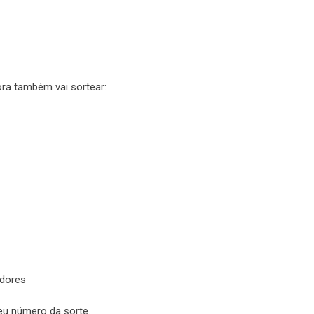
ora também vai sortear:
idores
seu número da sorte.