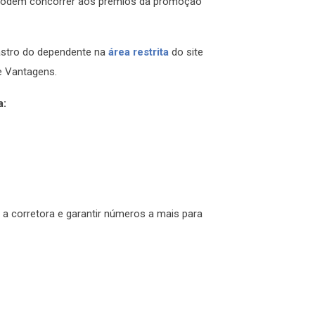
odem concorrer aos prêmios da promoção
dastro do dependente na
área restrita
do site
de Vantagens.
a:
 corretora e garantir números a mais para