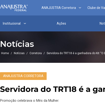
ANAJUSTRA Corretora
Clube de V
Institucional
Ações
Not
Notícias
Home
/
Notícias
/
Corretora
/
Servidora do TRT18 é a ganhadora do Kit “O B
ANAJUSTRA CORRETORA
Servidora do TRT18 é a ga
Promoção celebrava o Mês da Mulher.