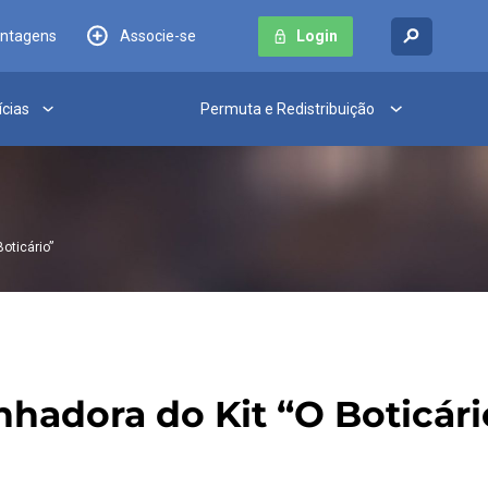
antagens
Associe-se
Login
ícias
Permuta e Redistribuição
oticário”
nhadora do Kit “O Boticári