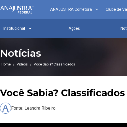
ANAJUSTRA Corretora
Clube de V
Institucional
Ações
Not
Notícias
Home
/
Vídeos
/
Você Sabia? Classificados
Você Sabia? Classificados
Fonte: Leandra Ribeiro