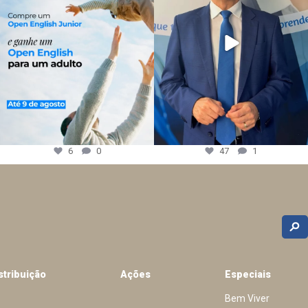
6
0
47
1
stribuição
Ações
Especiais
Bem Viver