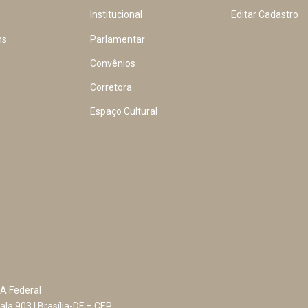
Institucional
Editar Cadastro
ns
Parlamentar
Convênios
Corretora
Espaço Cultural
A Federal
ala 903 | Brasília-DF – CEP