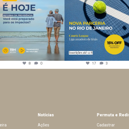
8
0
17
3
Notícias
Permuta e Redi
eira
Ações
Cadastrar