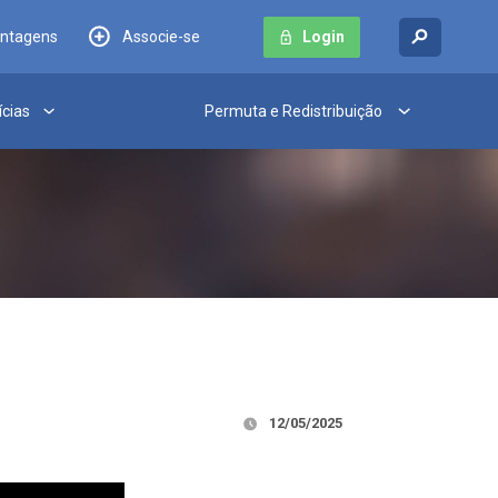
antagens
Associe-se
Login
ícias
Permuta e Redistribuição
12/05/2025