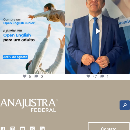
6
0
47
1
Contato