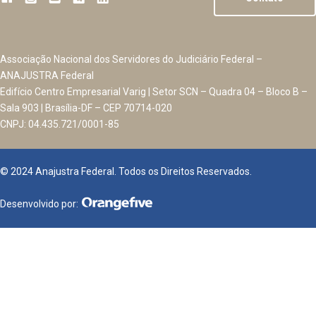
Associação Nacional dos Servidores do Judiciário Federal –
ANAJUSTRA Federal
Edifício Centro Empresarial Varig | Setor SCN – Quadra 04 – Bloco B –
Sala 903 | Brasília-DF – CEP 70714-020
CNPJ: 04.435.721/0001-85
© 2024 Anajustra Federal. Todos os Direitos Reservados.
Desenvolvido por: