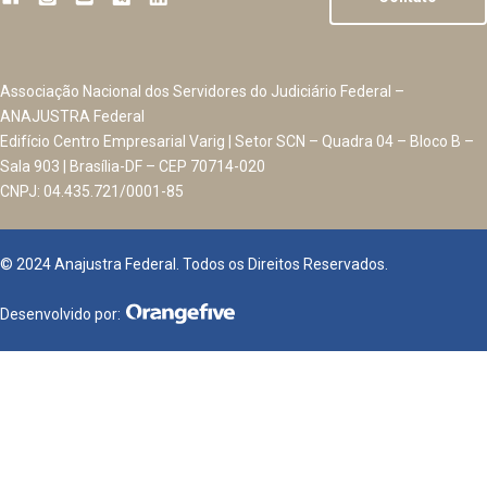
Associação Nacional dos Servidores do Judiciário Federal –
ANAJUSTRA Federal
Edifício Centro Empresarial Varig | Setor SCN – Quadra 04 – Bloco B –
Sala 903 | Brasília-DF – CEP 70714-020
CNPJ: 04.435.721/0001-85
© 2024 Anajustra Federal. Todos os Direitos Reservados.
Desenvolvido por: