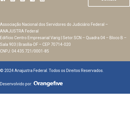
Associação Nacional dos Servidores do Judiciário Federal –
ANAJUSTRA Federal
Edifício Centro Empresarial Varig | Setor SCN – Quadra 04 – Bloco B –
Sala 903 | Brasília-DF – CEP 70714-020
CNPJ: 04.435.721/0001-85
© 2024 Anajustra Federal. Todos os Direitos Reservados.
Desenvolvido por: