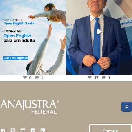
6
0
47
1
Contato