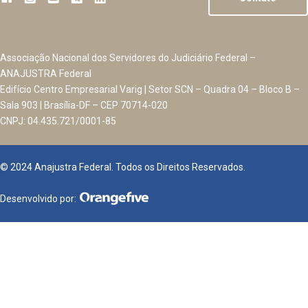
Associação Nacional dos Servidores do Judiciário Federal –
ANAJUSTRA Federal
Edifício Centro Empresarial Varig | Setor SCN – Quadra 04 – Bloco B –
Sala 903 | Brasília-DF – CEP 70714-020
CNPJ: 04.435.721/0001-85
© 2024 Anajustra Federal. Todos os Direitos Reservados.
Desenvolvido por: