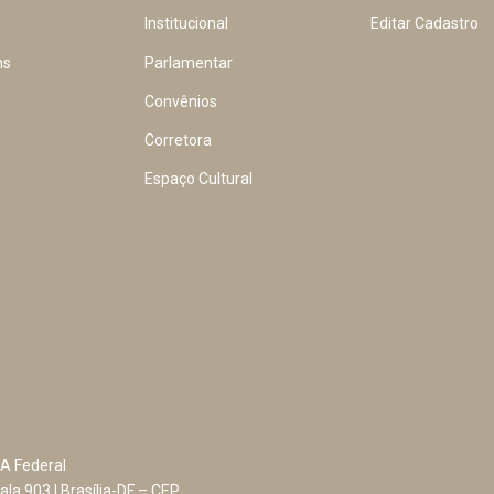
Institucional
Editar Cadastro
ns
Parlamentar
Convênios
Corretora
Espaço Cultural
A Federal
ala 903 | Brasília-DF – CEP