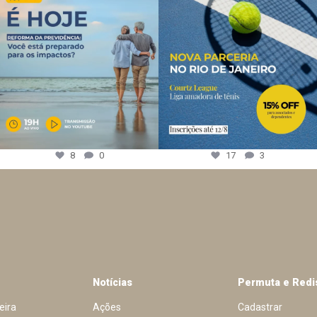
8
0
17
3
Notícias
Permuta e Redi
eira
Ações
Cadastrar