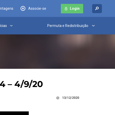
antagens
Associe-se
Login
ícias
Permuta e Redistribuição
4 – 4/9/20
13/12/2020