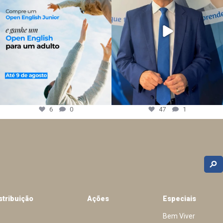
6
0
47
1
stribuição
Ações
Especiais
Bem Viver