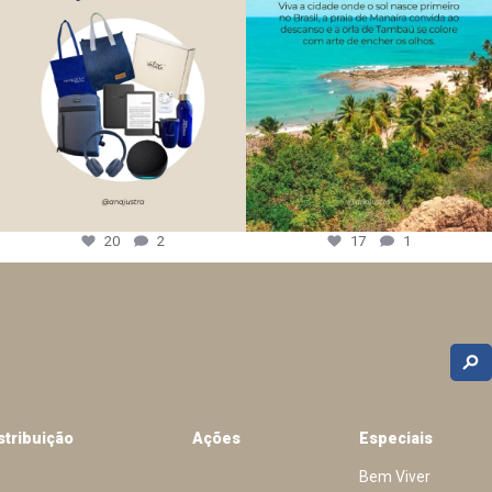
20
2
17
1
stribuição
Ações
Especiais
Bem Viver