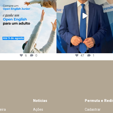
6
0
47
1
Notícias
Permuta e Redi
eira
Ações
Cadastrar