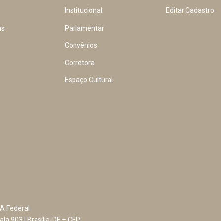
Institucional
Editar Cadastro
ns
Parlamentar
Convênios
Corretora
Espaço Cultural
A Federal
ala 903 | Brasília-DF – CEP