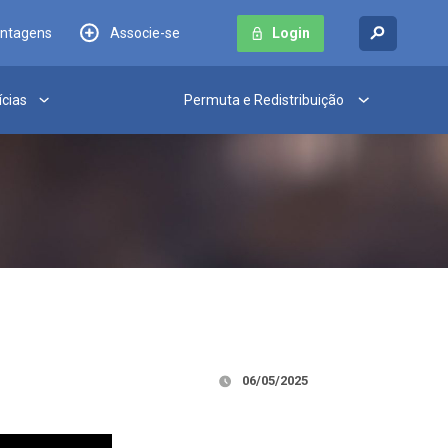
antagens
Associe-se
Login
ícias
Permuta e Redistribuição
06/05/2025