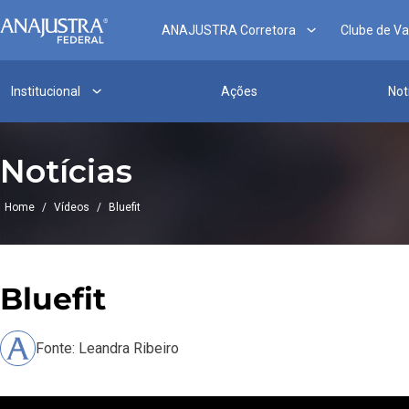
ANAJUSTRA Corretora
Clube de V
Institucional
Ações
Not
Notícias
Home
/
Vídeos
/
Bluefit
Bluefit
Fonte: Leandra Ribeiro