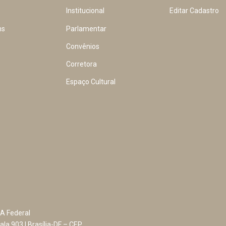
Institucional
Editar Cadastro
ns
Parlamentar
Convênios
Corretora
Espaço Cultural
A Federal
ala 903 | Brasília-DF – CEP