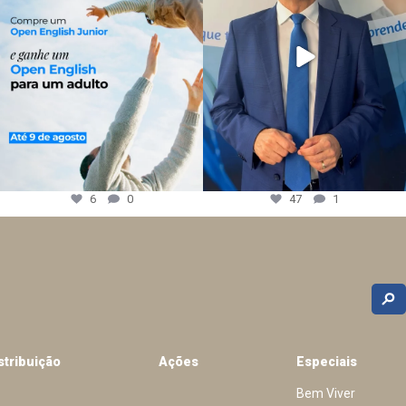
6
0
47
1
stribuição
Ações
Especiais
Bem Viver