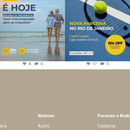
8
0
17
3
Notícias
Permuta e Redi
eira
Ações
Cadastrar