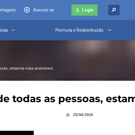
antagens
Associe-se
Login
ícias
Permuta e Redistribuição
soas, estamos mais acessíveis.
e todas as pessoas, estam
23/04/2024