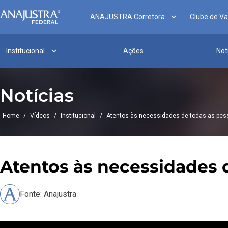
ANAJUSTRA Corretora
Clube de V
Institucional
Ações
Not
Notícias
Home
/
Vídeos
/
Institucional
/
Atentos às necessidades de todas as pes
Atentos às necessidades d
Fonte: Anajustra