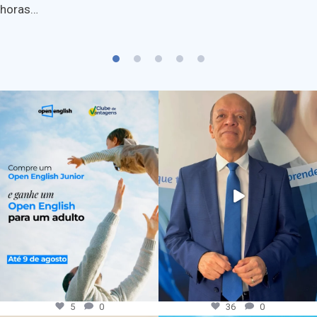
horas…
5
0
36
0