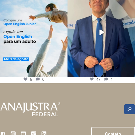
6
0
47
1
Contato