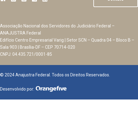
Associação Nacional dos Servidores do Judiciário Federal –
ANAJUSTRA Federal
Edifício Centro Empresarial Varig | Setor SCN – Quadra 04 – Bloco B –
Sala 903 | Brasília-DF – CEP 70714-020
CNPJ: 04.435.721/0001-85
© 2024 Anajustra Federal. Todos os Direitos Reservados.
Desenvolvido por: