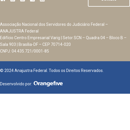
Associação Nacional dos Servidores do Judiciário Federal –
ANAJUSTRA Federal
Edifício Centro Empresarial Varig | Setor SCN – Quadra 04 – Bloco B –
Sala 903 | Brasília-DF – CEP 70714-020
CNPJ: 04.435.721/0001-85
© 2024 Anajustra Federal. Todos os Direitos Reservados.
Desenvolvido por: