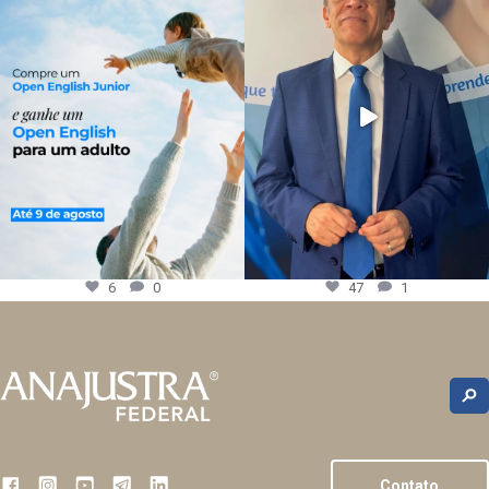
6
0
47
1
Contato